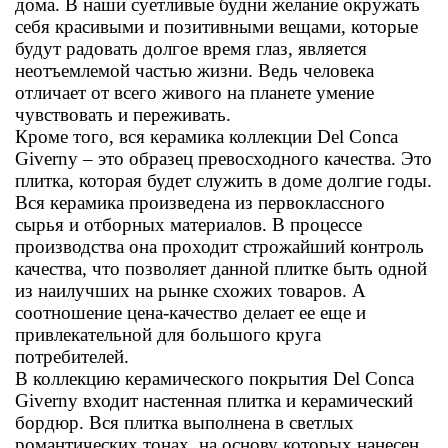
дома. В наши суетливые будни желание окружать
себя красивыми и позитивными вещами, которые
будут радовать долгое время глаз, является
неотъемлемой частью жизни. Ведь человека
отличает от всего живого на планете умение
чувствовать и переживать.
Кроме того, вся керамика коллекции Del Conca
Giverny – это образец превосходного качества. Это
плитка, которая будет служить в доме долгие годы.
Вся керамика произведена из первоклассного
сырья и отборных материалов. В процессе
производства она проходит строжайший контроль
качества, что позволяет данной плитке быть одной
из наилучших на рынке схожих товаров. А
соотношение цена-качество делает ее еще и
привлекательной для большого круга
потребителей.
В коллекцию керамического покрытия Del Conca
Giverny входит настенная плитка и керамический
бордюр. Вся плитка выполнена в светлых
романтических тонах, на основу которых нанесен