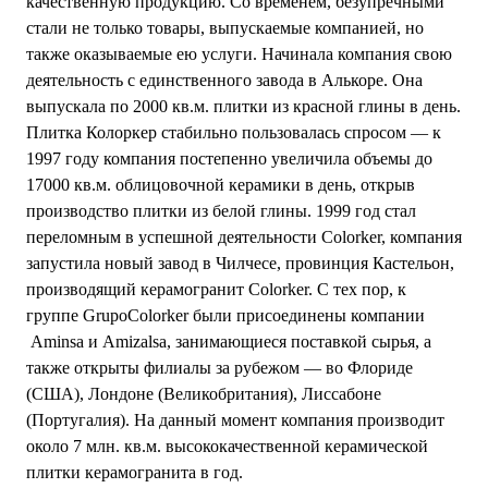
качественную продукцию. Со временем, безупречными
стали не только товары, выпускаемые компанией, но
также оказываемые ею услуги. Начинала компания свою
деятельность с единственного завода в Алькоре. Она
выпускала по 2000 кв.м. плитки из красной глины в день.
Плитка Колоркер стабильно пользовалась спросом — к
1997 году компания постепенно увеличила объемы до
17000 кв.м. облицовочной керамики в день, открыв
производство плитки из белой глины. 1999 год стал
переломным в успешной деятельности Colorker, компания
запустила новый завод в Чилчесе, провинция Кастельон,
производящий керамогранит Colorker. С тех пор, к
группе GrupoColorker были присоединены компании
Aminsa и Amizalsa, занимающиеся поставкой сырья, а
также открыты филиалы за рубежом — во Флориде
(США), Лондоне (Великобритания), Лиссабоне
(Португалия). На данный момент компания производит
около 7 млн. кв.м. высококачественной керамической
плитки керамогранита в год.