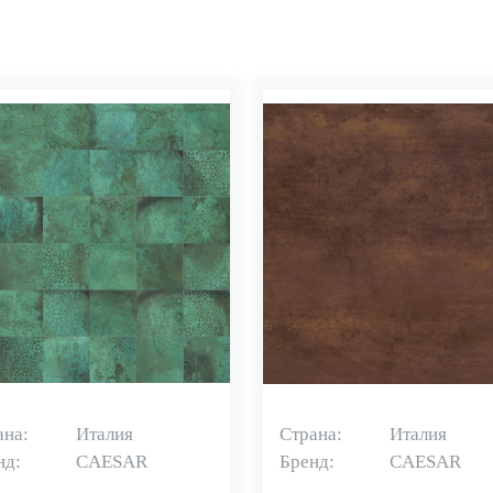
ана:
Италия
Страна:
Италия
нд:
CAESAR
Бренд:
CAESAR