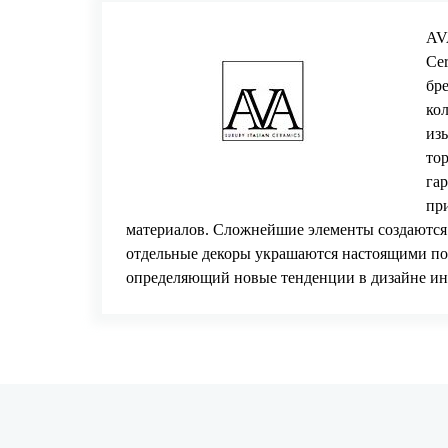
AV
Ce
бр
ко
из
то
га
пр
материалов. Сложнейшие элементы создаются 
отдельные декоры украшаются настоящими по
определяющий новые тенденции в дизайне ин