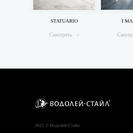
STATUARIO
I M
Смотреть
Смотр
2025 © Водолей-Cтайл