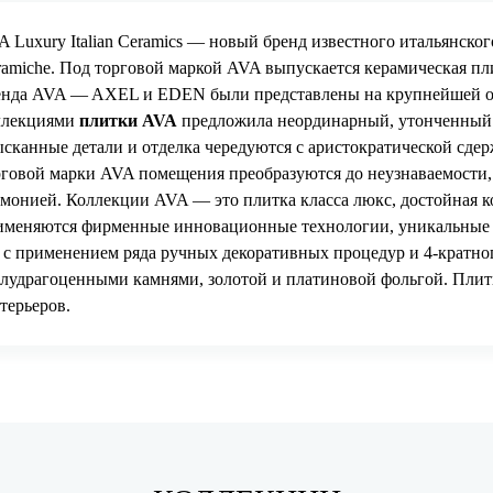
A Luxury Italian Ceramics — новый бренд известного итальянск
ramiche
. Под торговой маркой AVA выпускается керамическая п
енда AVA — AXEL и EDEN были представлены на крупнейшей о
ллекциями
плитки AVA
предложила неординарный, утонченный 
ысканные детали и отделка чередуются с аристократической сд
рговой марки AVA помещения преобразуются до неузнаваемости,
рмонией. Коллекции AVA — это плитка класса люкс, достойная ко
именяются фирменные инновационные технологии, уникальные в
с применением ряда ручных декоративных процедур и 4-кратно
лудрагоценными камнями, золотой и платиновой фольгой. Плит
терьеров.