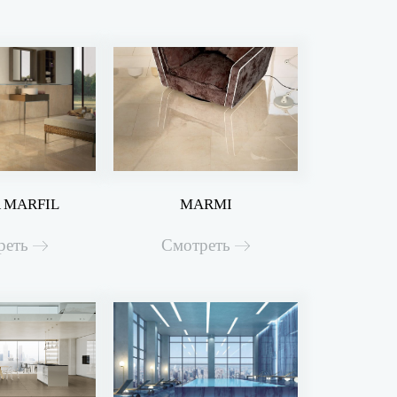
 MARFIL
MARMI
реть
Смотреть