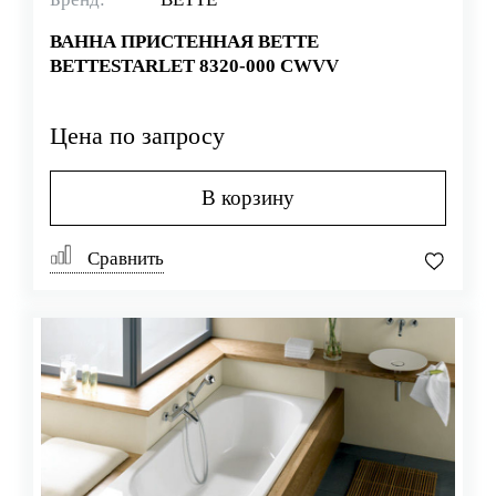
ВАННА ПРИСТЕННАЯ BETTE
BETTESTARLET 8320-000 CWVV
Цена по запросу
В корзину
Сравнить