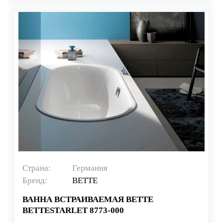
Страна:
Германия
Бренд:
BETTE
ВАННА ВСТРАИВАЕМАЯ BETTE
BETTESTARLET 8773-000