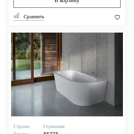
В корзину
Сравнить
Страна:
Германия
Бренд:
BETTE