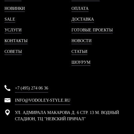
НОВИНКИ
ОПЛАТА
SALE
ДОСТАВКА
УСЛУГИ
ГОТОВЫЕ ПРОЕКТЫ
КОНТАКТЫ
НОВОСТИ
СОВЕТЫ
СТАТЬИ
ШОУРУМ
+7 (495) 274 06 36
INFO@VODOLEY-STYLE.RU
УЛ. АДМИРАЛА МАКАРОВА Д. 6 СТР. 13 М. ВОДНЫЙ
СТАДИОН, ТЦ "НЕВСКИЙ ПРИЧАЛ"