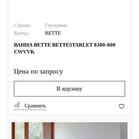
Страна:
Германия
Бренд:
BETTE
ВАННА BETTE BETTESTARLET 8300-000
CWVVK
Цена по запросу
В корзину
Сравнить