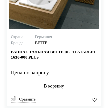
Страна:
Германия
Бренд:
BETTE
ВАННА СТАЛЬНАЯ BETTE BETTESTARLET
1630-000 PLUS
Цена по запросу
В корзину
Сравнить