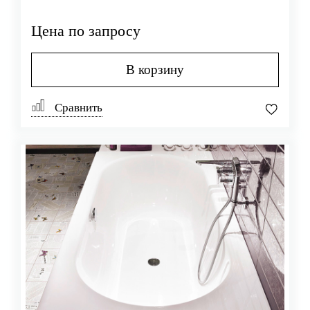
Цена по запросу
В корзину
Сравнить