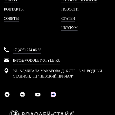
УСЛУГИ
ГОТОВЫЕ ПРОЕКТЫ
КОНТАКТЫ
НОВОСТИ
СОВЕТЫ
СТАТЬИ
ШОУРУМ
+7 (495) 274 06 36
INFO@VODOLEY-STYLE.RU
УЛ. АДМИРАЛА МАКАРОВА Д. 6 СТР. 13 М. ВОДНЫЙ
СТАДИОН, ТЦ "НЕВСКИЙ ПРИЧАЛ"