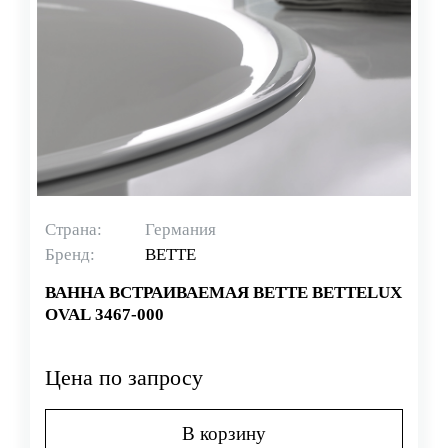
Страна:
Германия
Бренд:
BETTE
ВАННА ВСТРАИВАЕМАЯ BETTE BETTELUX
OVAL 3467-000
Цена по запросу
В корзину