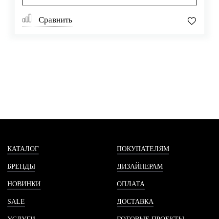
Сравнить
КАТАЛОГ
ПОКУПАТЕЛЯМ
БРЕНДЫ
ДИЗАЙНЕРАМ
НОВИНКИ
ОПЛАТА
SALE
ДОСТАВКА