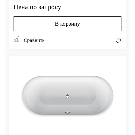
Цена по запросу
В корзину
Сравнить